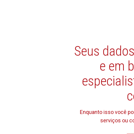
Seus dados
e em b
especiali
c
Enquanto isso você p
serviços ou co