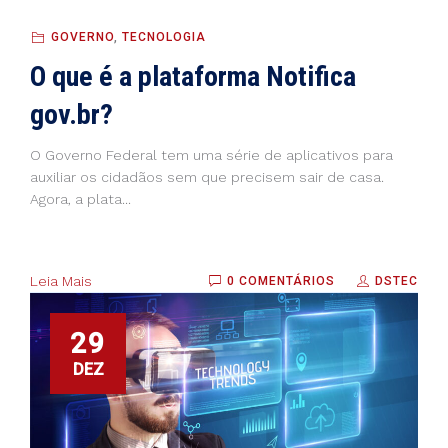
GOVERNO
,
TECNOLOGIA
O que é a plataforma Notifica
gov.br?
O Governo Federal tem uma série de aplicativos para
auxiliar os cidadãos sem que precisem sair de casa.
Agora, a plata...
Leia Mais
0 COMENTÁRIOS
DSTEC
29
DEZ