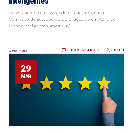
inteligentes
Os vereadores e as vereadoras que integram a
Comissão de Estudos para a Criação de um Plano de
Cidade Inteligente (Smart City)...
Leia Mais
0 COMENTÁRIOS
DSTEC
29
MAR