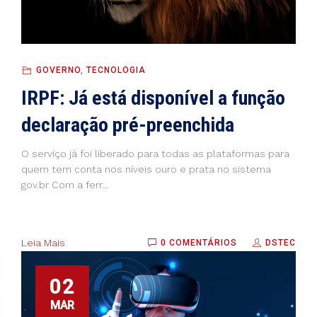
GOVERNO
,
TECNOLOGIA
IRPF: Já está disponível a função
declaração pré-preenchida
O serviço já foi liberado para todas as plataformas para
quem tem conta nos níveis ouro e prata no sistema
gov.br Com a ferr...
Leia Mais
0 COMENTÁRIOS
DSTEC
02
MAR