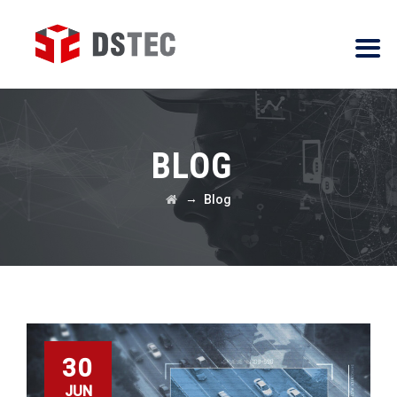
BLOG
→
Blog
30
JUN