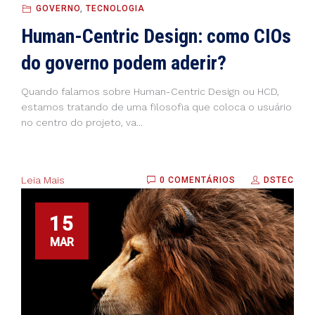
GOVERNO
,
TECNOLOGIA
Human-Centric Design: como CIOs
do governo podem aderir?
Quando falamos sobre Human-Centric Design ou HCD,
estamos tratando de uma filosofia que coloca o usuário
no centro do projeto, va...
Leia Mais
0 COMENTÁRIOS
DSTEC
15
MAR