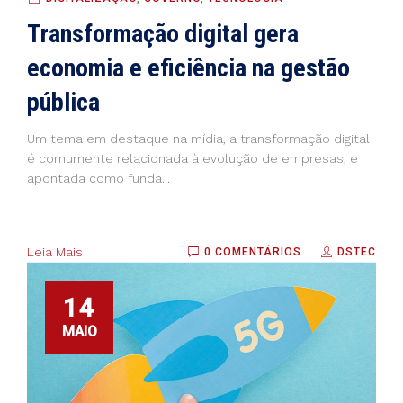
Transformação digital gera
economia e eficiência na gestão
pública
Um tema em destaque na mídia, a transformação digital
é comumente relacionada à evolução de empresas, e
apontada como funda...
Leia Mais
0 COMENTÁRIOS
DSTEC
14
MAIO