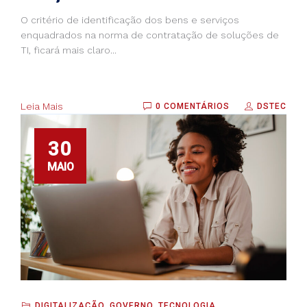
O critério de identificação dos bens e serviços
enquadrados na norma de contratação de soluções de
TI, ficará mais claro...
Leia Mais
0 COMENTÁRIOS
DSTEC
30
MAIO
DIGITALIZAÇÃO
,
GOVERNO
,
TECNOLOGIA