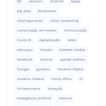
5G
Amazon
Android
Apple
big data
Blockchain
cibersegurança
cloud computing
computação em nuvem
Comunicação
Covid-19
digitalização
dstec
educaçao
Estado
Estados Unidos
Facebook
Gartner
gestão pública
Google
governo
Governo Digital
Governo Federal
home office
IA
infraestrutura
inovação
Inteligência Artificial
internet