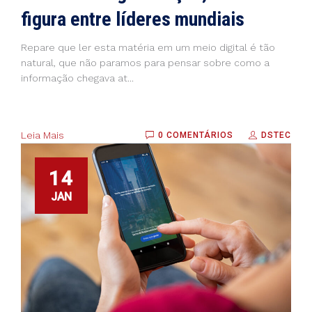
figura entre líderes mundiais
Repare que ler esta matéria em um meio digital é tão
natural, que não paramos para pensar sobre como a
informação chegava at...
Leia Mais
0 COMENTÁRIOS
DSTEC
14
JAN