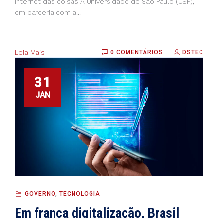
internet das coisas A Universidade de São Paulo (USP),
em parceria com a...
Leia Mais
0 COMENTÁRIOS
DSTEC
31
JAN
GOVERNO
,
TECNOLOGIA
Em franca digitalização, Brasil