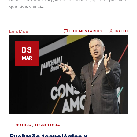
quântica, ciênci...
Leia Mais
0 COMENTÁRIOS
DSTEC
03
MAR
NOTÍCIA
,
TECNOLOGIA