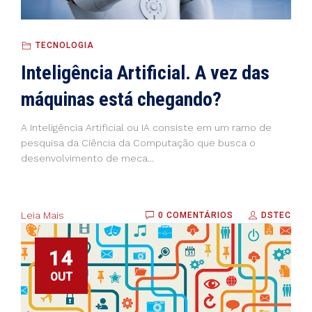
TECNOLOGIA
Inteligência Artificial. A vez das
máquinas está chegando?
A Inteligência Artificial ou IA consiste em um ramo de
pesquisa da Ciência da Computação que busca o
desenvolvimento de meca...
Leia Mais
0 COMENTÁRIOS
DSTEC
14
OUT