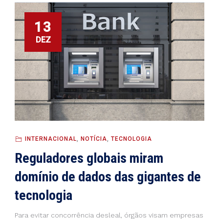
13
DEZ
INTERNACIONAL
,
NOTÍCIA
,
TECNOLOGIA
Reguladores globais miram
domínio de dados das gigantes de
tecnologia
Para evitar concorrência desleal, órgãos visam empresas