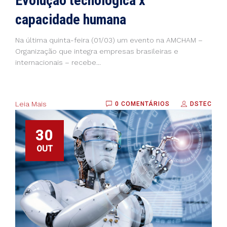
Evolução tecnológica x
capacidade humana
Na última quinta-feira (01/03) um evento na AMCHAM –
Organização que integra empresas brasileiras e
internacionais – recebe...
Leia Mais
0 COMENTÁRIOS
DSTEC
30
OUT