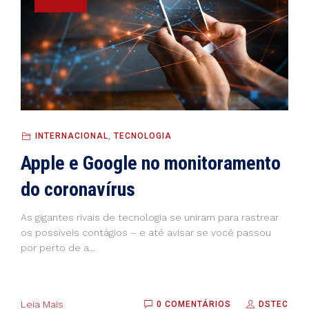
INTERNACIONAL
,
TECNOLOGIA
Apple e Google no monitoramento
do coronavírus
As gigantes rivais de tecnologia se uniram para rastrear
os possíveis contágios – e até avisar se você passou
por perto de a...
Leia Mais
0 COMENTÁRIOS
DSTEC