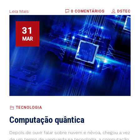
Leia Mais
0 COMENTÁRIOS
DSTEC
31
MAR
TECNOLOGIA
Computação quântica
Depois de ouvir falar sobre nuvem e névoa, chegou a vez
de um termo de vanguarda na tecnologia, a computação