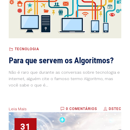
TECNOLOGIA
Para que servem os Algoritmos?
Não é raro que durante as conversas sobre tecnologia e
internet, alguém cite o famoso termo Algoritmo, mas
você sabe o que é...
Leia Mais
0 COMENTÁRIOS
DSTEC
31