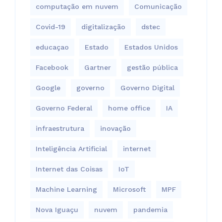
computação em nuvem
Comunicação
Covid-19
digitalização
dstec
educaçao
Estado
Estados Unidos
Facebook
Gartner
gestão pública
Google
governo
Governo Digital
Governo Federal
home office
IA
infraestrutura
inovação
Inteligência Artificial
internet
Internet das Coisas
IoT
Machine Learning
Microsoft
MPF
Nova Iguaçu
nuvem
pandemia