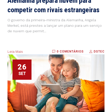
Alemanha prepara nuvem para
competir com rivais estrangeiras
O governo da primeira-ministra da Alemanha, Angela
Merkel, está prestes a lançar um plano para um serviço
de nuvem que permit...
Leia Mais
0 COMENTÁRIOS
DSTEC
26
SET