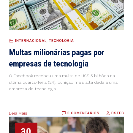
INTERNACIONAL
,
TECNOLOGIA
Multas milionárias pagas por
empresas de tecnologia
O Facebook recebeu uma multa de US$ 5 bilhões na
última quarta-feira (24), punição mais alta dada a uma
empresa de tecnologia...
Leia Mais
0 COMENTÁRIOS
DSTEC
30