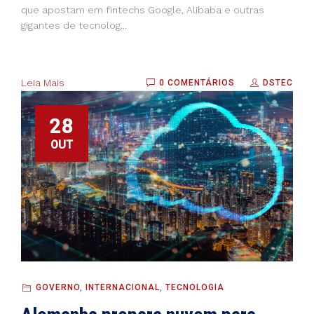
que apostam em fintechs Google, Alibaba e outras
gigantes de tecnolog...
Leia Mais
0 COMENTÁRIOS
DSTEC
28
OUT
GOVERNO
,
INTERNACIONAL
,
TECNOLOGIA