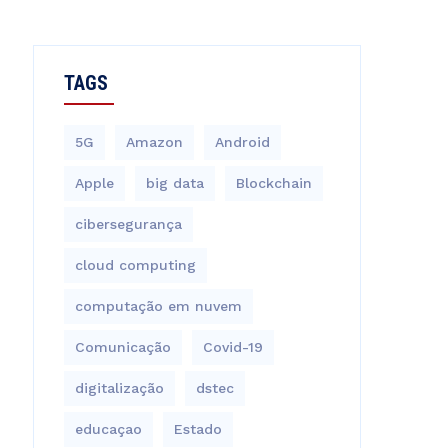
TAGS
5G
Amazon
Android
Apple
big data
Blockchain
cibersegurança
cloud computing
computação em nuvem
Comunicação
Covid-19
digitalização
dstec
educaçao
Estado