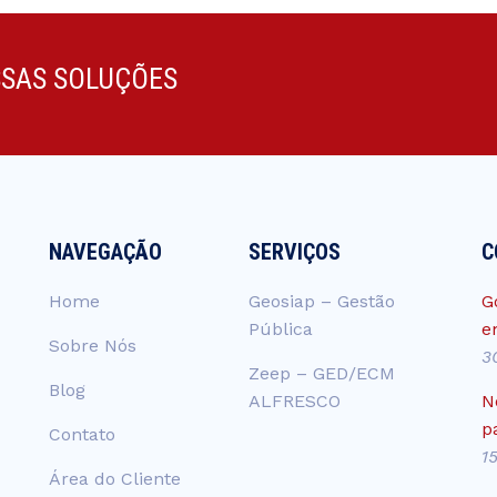
SSAS SOLUÇÕES
NAVEGAÇÃO
SERVIÇOS
C
Home
Geosiap – Gestão
G
Pública
e
Sobre Nós
3
Zeep – GED/ECM
Blog
ALFRESCO
N
p
Contato
1
Área do Cliente