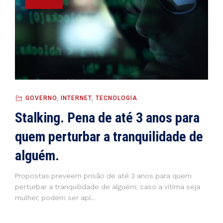
GOVERNO
,
INTERNET
,
TECNOLOGIA
Stalking. Pena de até 3 anos para
quem perturbar a tranquilidade de
alguém.
Propostas preveem prisão de até 3 anos para quem
perturbar a tranquilidade de alguém; caso a vítima seja
mulher, podem ser apl...