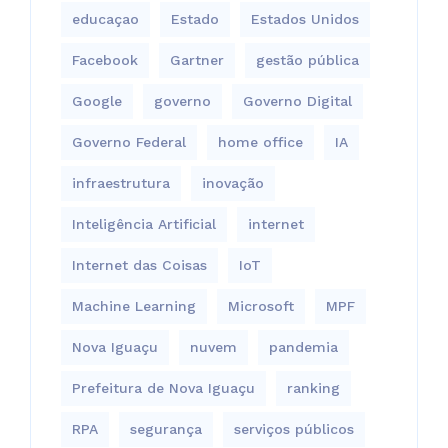
educaçao
Estado
Estados Unidos
Facebook
Gartner
gestão pública
Google
governo
Governo Digital
Governo Federal
home office
IA
infraestrutura
inovação
Inteligência Artificial
internet
Internet das Coisas
IoT
Machine Learning
Microsoft
MPF
Nova Iguaçu
nuvem
pandemia
Prefeitura de Nova Iguaçu
ranking
RPA
segurança
serviços públicos