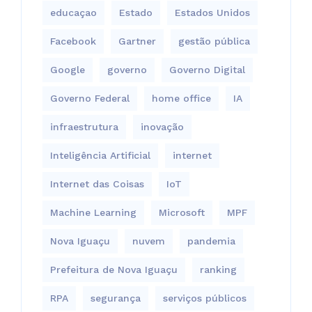
educaçao
Estado
Estados Unidos
Facebook
Gartner
gestão pública
Google
governo
Governo Digital
Governo Federal
home office
IA
infraestrutura
inovação
Inteligência Artificial
internet
Internet das Coisas
IoT
Machine Learning
Microsoft
MPF
Nova Iguaçu
nuvem
pandemia
Prefeitura de Nova Iguaçu
ranking
RPA
segurança
serviços públicos