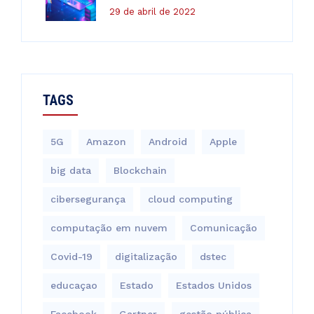
29 de abril de 2022
TAGS
5G
Amazon
Android
Apple
big data
Blockchain
cibersegurança
cloud computing
computação em nuvem
Comunicação
Covid-19
digitalização
dstec
educaçao
Estado
Estados Unidos
Facebook
Gartner
gestão pública