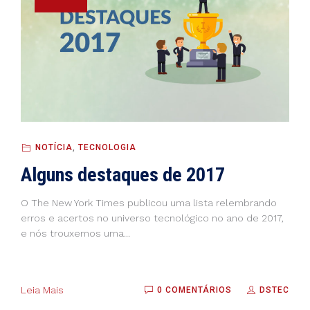
NOTÍCIA
,
TECNOLOGIA
Alguns destaques de 2017
O The New York Times publicou uma lista relembrando
erros e acertos no universo tecnológico no ano de 2017,
e nós trouxemos uma...
Leia Mais
0 COMENTÁRIOS
DSTEC