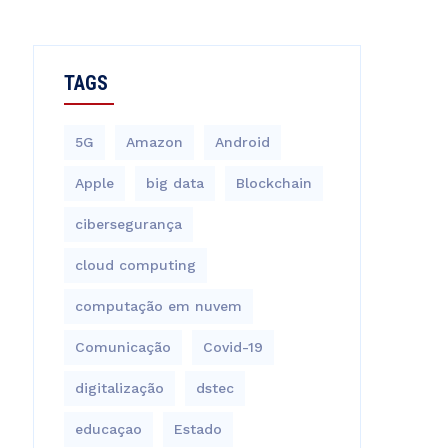
TAGS
5G
Amazon
Android
Apple
big data
Blockchain
cibersegurança
cloud computing
computação em nuvem
Comunicação
Covid-19
digitalização
dstec
educaçao
Estado