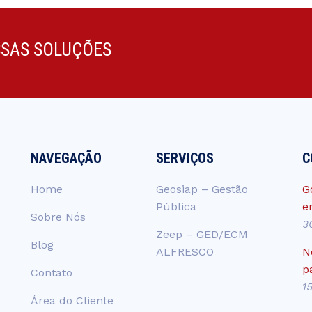
SSAS SOLUÇÕES
NAVEGAÇÃO
SERVIÇOS
C
Home
Geosiap – Gestão
G
Pública
e
Sobre Nós
3
Zeep – GED/ECM
Blog
ALFRESCO
N
p
Contato
1
Área do Cliente