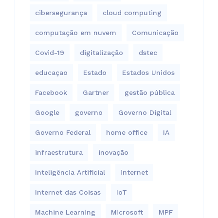
cibersegurança
cloud computing
computação em nuvem
Comunicação
Covid-19
digitalização
dstec
educaçao
Estado
Estados Unidos
Facebook
Gartner
gestão pública
Google
governo
Governo Digital
Governo Federal
home office
IA
infraestrutura
inovação
Inteligência Artificial
internet
Internet das Coisas
IoT
Machine Learning
Microsoft
MPF