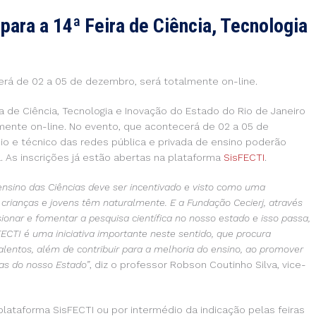
para a 14ª Feira de Ciência, Tecnologia
rá de 02 a 05 de dezembro, será totalmente on-line.
a de Ciência, Tecnologia e Inovação do Estado do Rio de Janeiro
vamente on-line. No evento, que acontecerá de 02 a 05 de
io e técnico das redes pública e privada de ensino poderão
 As inscrições já estão abertas na plataforma
SisFECTI
.
ensino das Ciências deve ser incentivado e visto como uma
crianças e jovens têm naturalmente. E a Fundação Cecierj, através
sionar e fomentar a pesquisa científica no nosso estado e isso passa,
ECTI é uma iniciativa importante neste sentido, que procura
 talentos, além de contribuir para a melhoria do ensino, ao promover
as do nosso Estado”
, diz o professor Robson Coutinho Silva, vice-
plataforma SisFECTI ou por intermédio da indicação pelas feiras