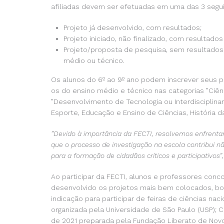
afiliadas devem ser efetuadas em uma das 3 segu
Projeto já desenvolvido, com resultados;
Projeto iniciado, não finalizado, com resultados 
Projeto/proposta de pesquisa, sem resultados 
médio ou técnico.
Os alunos do 6º ao 9º ano podem inscrever seus pro
os do ensino médio e técnico nas categorias ”Ciênc
”Desenvolvimento de Tecnologia ou Interdisciplinar
Esporte, Educação e Ensino de Ciências, História da
”Devido à importância da FECTI, resolvemos enfrentar
que o processo de investigação na escola contribui 
para a formação de cidadãos críticos e participativos”
Ao participar da FECTI, alunos e professores conc
desenvolvido os projetos mais bem colocados, bo
indicação para participar de feiras de ciências na
organizada pela Universidade de São Paulo (USP);
de 2021 preparada pela Fundação Liberato de Novo 