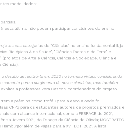
intes modalidades:
parciais;
(nesta última, não podem participar concluintes do ensino
jetos nas categorias de ”Ciências” no ensino fundamental II; já
ias Biológicas & da Saúde”, ”Ciências Exatas e da Terra” e
” (projetos de Arte e Ciência, Ciência e Sociedade, Ciência e
 Ciência).
 o desafio de realizá-la em 2020 no formato virtual, considerando
não somente para o surgimento de novos cientistas, mas também
, explica a professora Vera Cascon, coordenadora do projeto.
orrem a prêmios como troféu para a escola onde foi
lsas CNPq para os estudantes autores de projetos premiados e
cionais com alcance internacional, como a FEBRACE de 2021,
 Ciência Jovem 2021, do Espaço da Ciência de Olinda; MOSTRATEC
Hamburgo; além de vagas para a XV FECTI 2021. A lista