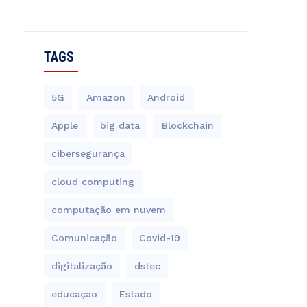
TAGS
5G
Amazon
Android
Apple
big data
Blockchain
cibersegurança
cloud computing
computação em nuvem
Comunicação
Covid-19
digitalização
dstec
educaçao
Estado