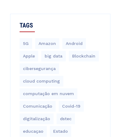
TAGS
5G
Amazon
Android
Apple
big data
Blockchain
cibersegurança
cloud computing
computação em nuvem
Comunicação
Covid-19
digitalização
dstec
educaçao
Estado