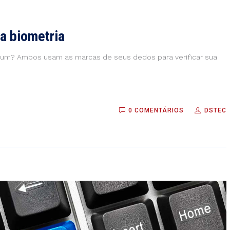
da biometria
mum? Ambos usam as marcas de seus dedos para verificar sua
0 COMENTÁRIOS
DSTEC