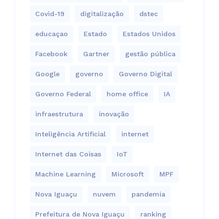
Covid-19
digitalização
dstec
educaçao
Estado
Estados Unidos
Facebook
Gartner
gestão pública
Google
governo
Governo Digital
Governo Federal
home office
IA
infraestrutura
inovação
Inteligência Artificial
internet
Internet das Coisas
IoT
Machine Learning
Microsoft
MPF
Nova Iguaçu
nuvem
pandemia
Prefeitura de Nova Iguaçu
ranking