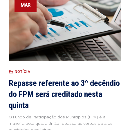
MAR
NOTÍCIA
Repasse referente ao 3º decêndio
do FPM será creditado nesta
quinta
O Fundo de Participação dos Municípios (FPM) é a
maneira pela qual a União repassa as verbas para os
municípios brasileiros,...