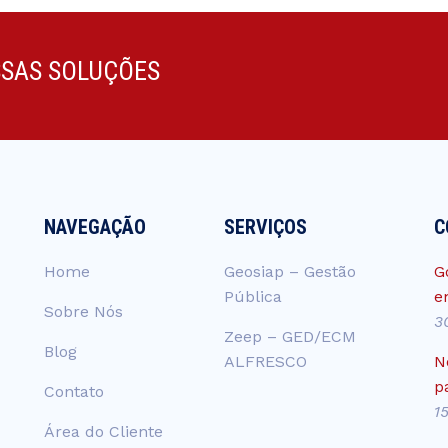
SSAS SOLUÇÕES
NAVEGAÇÃO
SERVIÇOS
C
Home
Geosiap – Gestão
G
Pública
e
Sobre Nós
3
Zeep – GED/ECM
Blog
ALFRESCO
N
p
Contato
1
Área do Cliente