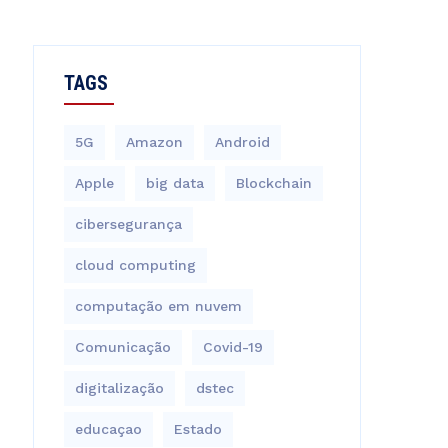
TAGS
5G
Amazon
Android
Apple
big data
Blockchain
cibersegurança
cloud computing
computação em nuvem
Comunicação
Covid-19
digitalização
dstec
educaçao
Estado